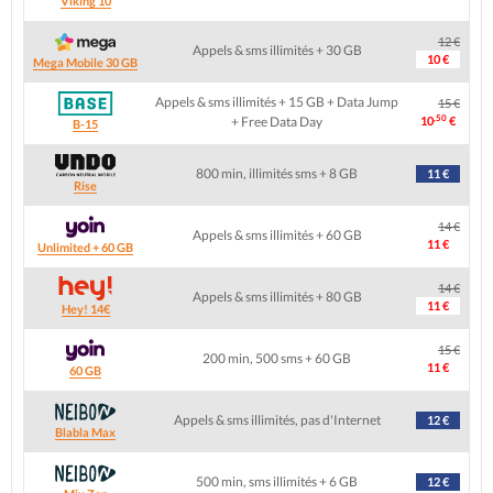
Viking 10
12 €
Appels & sms illimités + 30 GB
10 €
Mega Mobile 30 GB
Appels & sms illimités + 15 GB + Data Jump
15 €
,50
+ Free Data Day
10
€
B-15
800 min, illimités sms + 8 GB
11 €
Rise
14 €
Appels & sms illimités + 60 GB
11 €
Unlimited + 60 GB
14 €
Appels & sms illimités + 80 GB
11 €
Hey! 14€
15 €
200 min, 500 sms + 60 GB
11 €
60 GB
Appels & sms illimités, pas d'Internet
12 €
Blabla Max
500 min, sms illimités + 6 GB
12 €