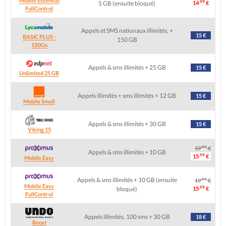
Mobile Essential
,99
5 GB (ensuite bloqué)
14
€
FullControl
Appels et SMS nationaux illimités, +
15 €
BASIC PLUS -
150 GB
150Go
Appels & sms illimités + 25 GB
15 €
Unlimited 25 GB
Appels illimités + sms illimités + 12 GB
15 €
Mobile Small
Appels & sms illimités + 30 GB
15 €
Viking 15
,99
19
€
Appels & sms illimités + 10 GB
,99
15
€
Mobile Easy
Appels & sms illimités + 10 GB (ensuite
,99
19
€
Mobile Easy
,99
bloqué)
15
€
FullControl
Appels illimités, 100 sms + 30 GB
18 €
Boost