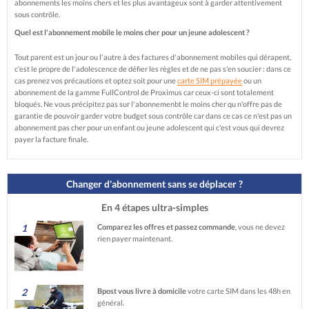
abonnements les moins chers et les plus avantageux sont à garder attentivement
sous contrôle.
Quel est l'abonnement mobile le moins cher pour un jeune adolescent ?
Tout parent est un jour ou l'autre à des factures d'abonnement mobiles qui dérapent,
c'est le propre de l'adolescence de défier les règles et de ne pas s'en soucier : dans ce
cas prenez vos précautions et optez soit pour une
carte SIM prépayée
ou un
abonnement de la gamme FullControl de Proximus car ceux-ci sont totalement
bloqués. Ne vous précipitez pas sur l'abonnemenbt le moins cher qu n'offre pas de
garantie de pouvoir garder votre budget sous contrôle car dans ce cas ce n'est pas un
abonnement pas cher pour un enfant ou jeune adolescent qui c'est vous qui devrez
payer la facture finale.
Changer d'abonnement sans se déplacer ?
En 4 étapes ultra-simples
1
Comparez les offres et passez commande
, vous ne devez
rien payer maintenant.
2
Bpost vous livre à domicile
votre carte SIM dans les 48h en
général.