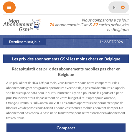
Fr
Nous comparons à ce jour
74
abonnements Gsm &
32
cartes prépayées
en Belgique.
Dernière mise à jour
Le
22/07/2026
Les prix des abonnements GSM les moins chers en Belgique
Récapitulatif des prix des abonnements mobiles pas cher en
Belgique
A un prix allant de 4€ à 16€ par mois, vous trouverez dans notre comparateur des
abonnements gsm des grands opérateurs avec soit déjà pas mal de minutes d'appels
soit beaucoup de data pour le surf sur Internet, il y en a pour tous les goûts et à petit
prix. Pour éviter tout dépassement de votre budget, il faut opter pour Youfone,
Orange, Proximus FullControl ou VOO. Les autres opérateurs ne permettent pas de
bloquer vos dépenses hors forfait et donc vos factures mobiles peuvent déraper. Un
abonnement pas cher à la base ne se transforme peut se transformer en abonnement
très coûteux.
Comparez