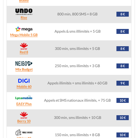
Blabla
800 min, 800 SMS + 8 GB
8 €
Rise
Appels & sms illlimités + 5 GB
8 €
Mega Mobile 5 GB
300 min, sms illimités + 5 GB
8 €
Red 8
250 min, sms illimités + 3 GB
8 €
Mix Budget
Appels illimités + sms illimités + 60 GB
9 €
Mobile 60
Appels et SMS nationaux illimités, + 75 GB
10 €
EASY Plus
300 min, sms illimités + 10 GB
10 €
Berry 10
150 min, sms illimités + 8 GB
10 €