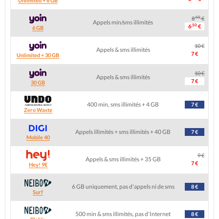
Unlimited + 6 GB
,50
8
€
Appels min/sms illimités
,50
6
€
6 GB
10 €
Appels & sms illimités
7 €
Unlimited + 30 GB
10 €
Appels & sms illimités
7 €
30 GB
400 min, sms illimités + 4 GB
7 €
Zero Waste
Appels illimités + sms illimités + 40 GB
7 €
Mobile 40
9 €
Appels & sms illimités + 35 GB
7 €
Hey! 9€
6 GB uniquement, pas d'appels ni de sms
8 €
Surf
500 min & sms illimités, pas d'Internet
8 €