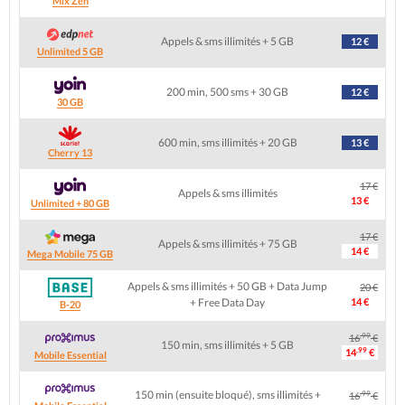
Mix Zen
Appels & sms illimités + 5 GB
12 €
Unlimited 5 GB
200 min, 500 sms + 30 GB
12 €
30 GB
600 min, sms illimités + 20 GB
13 €
Cherry 13
17 €
Appels & sms illimités
13 €
Unlimited + 80 GB
17 €
Appels & sms illimités + 75 GB
14 €
Mega Mobile 75 GB
Appels & sms illimités + 50 GB + Data Jump
20 €
+ Free Data Day
14 €
B-20
,99
16
€
150 min, sms illimités + 5 GB
,99
14
€
Mobile Essential
150 min (ensuite bloqué), sms illimités +
,99
16
€