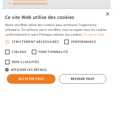
Abonnements data illimitée ?
×
Ce site Web utilise des cookies
Notre site Web utilise des cookies pour améliorer l'expérience
utilisateur. En utilisant notre site Web, vous acceptez tous les cookies
conformément à notre Politique relative aux cookies.
En savoir plus
STRICTEMENT NÉCESSAIRES
PERFORMANCE
CIBLAGE
FONCTIONNALITÉ
NON CLASSIFIÉS
AFFICHER LES DÉTAILS
ACCEPTER TOUT
REFUSER TOUT
© 2026 Mon-Abonnement-Gsm.be : Trouver l'abonnement GSM ou smartphone le plus
avantageux en Belgique, au meilleur prix c'est facile !
Textes et concepts protégés par copyright - Tous droits réservés.
Mon-Abonnement-Gsm.be est une publication indépendante de tout opérateur de
réseaux mobiles.
|
|
|
À propos
Plan du site
Cookies
Faq