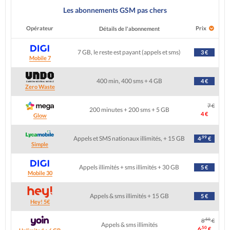
Les abonnements GSM pas chers
Opérateur
Prix
Détails de l'abonnement
7 GB, le reste est payant (appels et sms)
3 €
Mobile 7
400 min, 400 sms + 4 GB
4 €
Zero Waste
7 €
200 minutes + 200 sms + 5 GB
4 €
Glow
,99
Appels et SMS nationaux illimités, + 15 GB
4
€
Simple
Appels illimités + sms illimités + 30 GB
5 €
Mobile 30
Appels & sms illimités + 15 GB
5 €
Hey! 5€
,50
8
€
Appels & sms illimités
,50
6
€