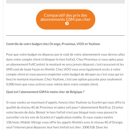
Comparatif des prix des
abonnements GSM pas cher
Contrôle de votre budget chez Orange, Proximus, VOO
et Youfone
Pour que votre budget ne dépasse pas le coût de votre abonnement vous devrez allez
dans votre compte client et bloquer le hors forfait. Chez Proximus si vous optez pour
un abonnement FullControl, le montant ne sera jamais dépassé, c'est rassurant et les
SMS sont de toute façon en illimité. Chez VOO vous avez également accès à votre
compte client et vous pouvez empêcher votre budget de déraper ou c'est vous qui en
fixez le montant maximum. Chez Youfone, c'est une option payante pour seulement
0,50€/mois que vous activez vous-même dans votre compte client.
Quel est l'abonnement GSM le moins cher de Belgique ?
Si vous voulez un maximum d'appels, foncez chez Youfone ou Scarlet qui vous offre la
qualité du réseau 4G de Proximus et optez soit pour l'abonnement Red 8 ou 13 selon
votre besoin de data. Bémol: le hors forfait n'est pas bloqué mais vous pouvez le
surveiller via les sms de Scarlet et l'application mobile. Si vous voulez mettre
15€/mois, Mobile Vikings vous offre les appels illimités avec le réseau 4G d'Orange,
seul l'internet peut dépasser, leur hors forfait est cher: 100€/GB. Donc les