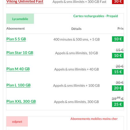
Viking Unlimited Fast
30 €
Appels & sms illimités + 300 GB Fast
Cartes rechargeables - Prepaid
Lycamobile
Abonnement
Prix
Détails
Plan S 5 GB
10 €
400 minutes & 500 sms, + 5 GB
15 €
Plan Star 10 GB
Appels & sms illimités, 10 GB
10 €
20 €
Plan M 40 GB
Appels & sms illimités + 40 GB
15 €
30 €
Plan L 100 GB
Appels & sms illimités + 100 GB
20 €
,99
39
€
Plan XXL 300 GB
Appels & sms illimités, 300 GB
25 €
Abonnements mobiles moins cher
edpnet