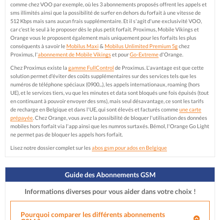
comme chez VOO par exemple, où les 3 abonnements proposés offrent les appels et
sms illimités ainsi que la possibilité de surfer en dehors du forfait à une vitesse de
512 Kbps mais sans aucun frais supplémentaire. Et il s'agit d'une exclusivité VOO,
car c'est le seul à le proposer dès le plus petit forfait. Proximus, Mobile Vikings et
Orange vous le proposent également mais uniquement pour les forfaits les plus
conséquents à savoir le
Mobilus Maxi
&
Mobilus Unlimited Premium 5g
chez
Proximus, l'
abonnement de Mobile Vikings
et pour
Go-Extreme
d'Orange.
Chez Proximus existe la
gamme FullControl
de Proximus. L'avantage est que cette
solution permet d'éviter des coûts supplémentaires sur des services tels que les
numéros de téléphone spéciaux (0900...), les appels internationaux, roaming (hors
UE), et le services tiers, vu que les minutes et data sont bloqués une fois épuisés (tout
en continuant à pouvoir envoyer des sms), mais seul désavantage, ce sont les tarifs
de recharge en Belgique et dans l'UE, qui sont élevés et facturés comme
une carte
prépayée
. Chez Orange, vous avez la possibilité de bloquer l'utilisation des données
mobiles hors forfait via l'app ainsi que les numros surtaxés. Bémol, l'Orange Go Light
ne permet pas de bloquer les appels hors forfait.
Lisez notre dossier complet sur les
abos gsm pour ados en Belgique
Guide des Abonnements GSM
Informations diverses pour vous aider dans votre choix !
Pourquoi comparer les différents abonnements