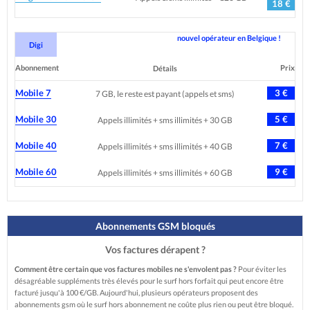
18 €
nouvel opérateur en Belgique !
Digi
Abonnement
Prix
Détails
Mobile 7
3 €
7 GB, le reste est payant (appels et sms)
Mobile 30
5 €
Appels illimités + sms illimités + 30 GB
Mobile 40
7 €
Appels illimités + sms illimités + 40 GB
Mobile 60
9 €
Appels illimités + sms illimités + 60 GB
Abonnements GSM bloqués
Vos factures dérapent ?
Comment être certain que vos factures mobiles ne s'envolent pas ?
Pour éviter les
désagréable suppléments très élevés pour le surf hors forfait qui peut encore être
facturé jusqu'à 100 €/GB. Aujourd'hui, plusieurs opérateurs proposent des
abonnements gsm où le surf hors abonnement ne coûte plus rien ou peut être bloqué.