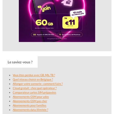
Le saviez-vous ?
Vous êtes perdus avec GB, Mb, TB ?
Quel réseau choisir en Belgique ?
Allonger votre sonnerie : comment faire ?
Cloud gratuit : chez quel opérateur ?
Comparateur cartes SIM prépayées
Abonnements GSM pour ados
Abonnements GSM pas cher
Abonnements pour familles
Abonnements data illimitée ?