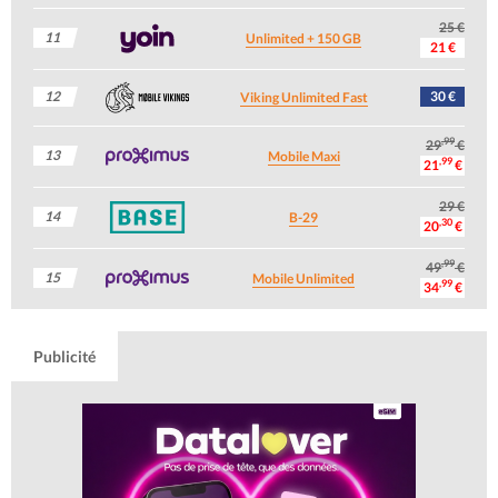
25 €
11
Unlimited + 150 GB
21 €
12
30 €
Viking Unlimited Fast
,99
29
€
13
Mobile Maxi
,99
21
€
29 €
14
B-29
,30
20
€
,99
49
€
15
Mobile Unlimited
,99
34
€
Publicité