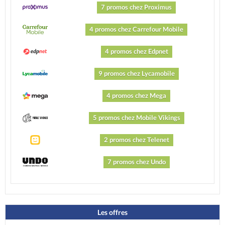
7 promos chez Proximus
4 promos chez Carrefour Mobile
4 promos chez Edpnet
9 promos chez Lycamobile
4 promos chez Mega
5 promos chez Mobile Vikings
2 promos chez Telenet
7 promos chez Undo
Les offres