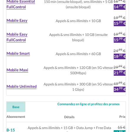
Mobile Essential
16
€
150 min (ensuite bloqué), sms illimités + 5 GB
,99
FullControl
14
€
(ensuite bloqué)
,99
19
€
Mobile Easy
Appels & sms illimités + 10 GB
,99
15
€
,99
Mobile Easy
19
€
Appels & sms illimités + 10 GB (ensuite
,99
FullControl
15
€
bloqué)
,99
24
€
Mobile Smart
Appels & sms illimités + 60 GB
,99
18
€
,99
29
€
Appels & sms illimités + 120 GB (en 5G vitesse
Mobile Maxi
,99
21
€
500Mbps)
,99
49
€
Appels & sms illimités + 300 GB (en 5G vitesse
Mobile Unlimited
,99
34
€
1 Gbps)
Commandez en ligne et profitez des promos
Base
Abonnement
Prix
Détails
15 €
Appels & sms illimités + 15 GB + Data Jump + Free Data
B-15
,50