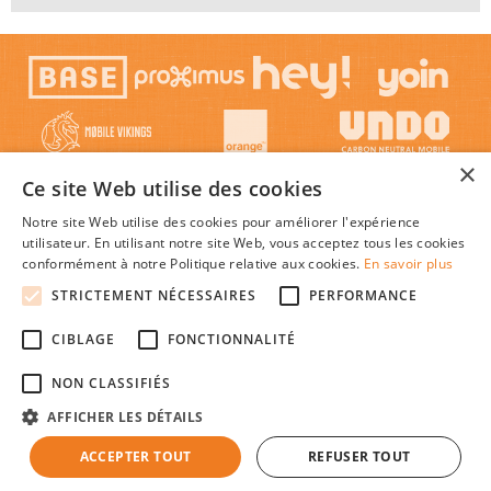
×
Ce site Web utilise des cookies
Notre site Web utilise des cookies pour améliorer l'expérience
utilisateur. En utilisant notre site Web, vous acceptez tous les cookies
conformément à notre Politique relative aux cookies.
En savoir plus
STRICTEMENT NÉCESSAIRES
PERFORMANCE
© 2026 Mon-Abonnement-Gsm.be : Trouver l'abonnement GSM ou smartphone le plus
CIBLAGE
FONCTIONNALITÉ
avantageux en Belgique, au meilleur prix c'est facile !
Textes et concepts protégés par copyright - Tous droits réservés.
NON CLASSIFIÉS
Mon-Abonnement-Gsm.be est une publication indépendante de tout opérateur de
réseaux mobiles.
AFFICHER LES DÉTAILS
|
|
|
À propos
Plan du site
Cookies
Faq
ACCEPTER TOUT
REFUSER TOUT
|
|
|
Abonnement-Tv-Internet.be
Credit-Auto.be
Comparatif-Carte-De-Credit.be
Taux-prêt-
|
|
personnel.be
Credit-Auto.be
Guide-des-Forfaits.fr