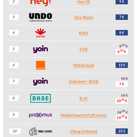
2
5 €
Hey! 5€
3
7 €
Zero Waste
4
8 €
Red 8
,50
8
€
5
6 GB
,50
6
€
6
15 €
Mobile Small
10 €
7
Unlimited + 30 GB
7 €
15 €
8
B-15
,50
10
€
,99
16
€
9
Mobile Essential FullControl
,99
14
€
10
25 €
Viking Unlimited