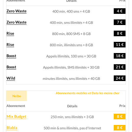
Abonnement
Prix
Détails
Zero Waste
4 €
400 min, 400 sms + 4 GB
Zero Waste
7 €
400 min, sms illimités + 4 GB
Rise
8 €
800 min, 800 SMS + 8 GB
Rise
11 €
800 min, illimités sms + 8 GB
Boost
18 €
Appels illimités, 100 sms + 30 GB
Boost
21 €
Appels illimités, SMS illimités + 30 GB
Wild
24 €
minutes illimités, sms illimités + 40 GB
Abonnements mobiles et Data les moins cher
Neibo
Abonnement
Prix
Détails
Mix Budget
8 €
250 min, sms illimités + 3 GB
Blabla
8 €
500 min & sms illimités, pas d'Internet