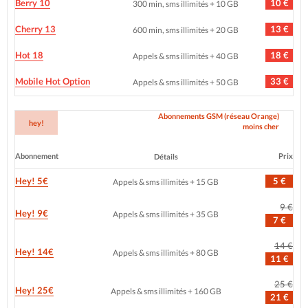
Berry 10
10 €
300 min, sms illimités + 10 GB
Cherry 13
13 €
600 min, sms illimités + 20 GB
Hot 18
18 €
Appels & sms illimités + 40 GB
Mobile Hot Option
33 €
Appels & sms illimités + 50 GB
Abonnements GSM (réseau Orange)
hey!
moins cher
Abonnement
Prix
Détails
Hey! 5€
5 €
Appels & sms illimités + 15 GB
9 €
Hey! 9€
Appels & sms illimités + 35 GB
7 €
14 €
Hey! 14€
Appels & sms illimités + 80 GB
11 €
25 €
Hey! 25€
Appels & sms illimités + 160 GB
21 €