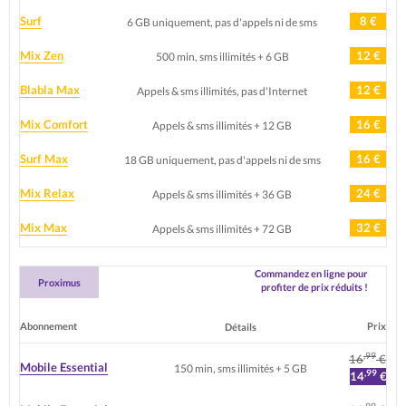
Surf
8 €
6 GB uniquement, pas d'appels ni de sms
Mix Zen
12 €
500 min, sms illimités + 6 GB
Blabla Max
12 €
Appels & sms illimités, pas d'Internet
Mix Comfort
16 €
Appels & sms illimités + 12 GB
Surf Max
16 €
18 GB uniquement, pas d'appels ni de sms
Mix Relax
24 €
Appels & sms illimités + 36 GB
Mix Max
32 €
Appels & sms illimités + 72 GB
Commandez en ligne pour
Proximus
profiter de prix réduits !
Abonnement
Prix
Détails
,99
16
€
Mobile Essential
150 min, sms illimités + 5 GB
,99
14
€
,99