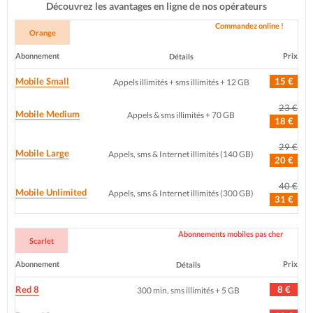
Découvrez les avantages en ligne de nos opérateurs
Commandez online !
Orange
Abonnement
Prix
Détails
Mobile Small
15 €
Appels illimités + sms illimités + 12 GB
23 €
Mobile Medium
Appels & sms illimités + 70 GB
18 €
29 €
Mobile Large
Appels, sms & Internet illimités (140 GB)
20 €
40 €
Mobile Unlimited
Appels, sms & Internet illimités (300 GB)
31 €
Abonnements mobiles pas cher
Scarlet
Abonnement
Prix
Détails
Red 8
8 €
300 min, sms illimités + 5 GB