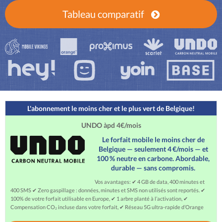
Tableau comparatif
L'abonnement le moins cher et le plus vert de Belgique!
UNDO àpd 4€/mois
Le forfait mobile le moins cher de
Belgique — seulement 4 €/mois — et
100 % neutre en carbone. Abordable,
durable — sans compromis.
Vos avantages: ✔ 4 GB de data, 400 minutes et
400 SMS ✔ Zero gaspillage : données, minutes et SMS non utilisés sont reportés. ✔
100% de votre forfait utilisable en Europe, ✔ 1 arbre planté à l’activation, ✔
Compensation CO₂ incluse dans votre forfait, ✔ Réseau 5G ultra-rapide d’Orange