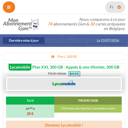
Fr
Nous comparons à ce jour
74
abonnements Gsm &
32
cartes prépayées
en Belgique.
Dernière mise à jour
Le
22/07/2026
Plan L 100 GB
Lycamobile
Plan XXL 300 GB : Appels & sms illimités, 300 GB
Via le réseau
Tarif
PROMO WEB
25€/mois durant les 2 premiers mois
,99
39
€
25 €
Devenez Lycamobile !