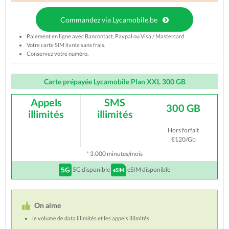
Commandez via Lycamobile.be
Paiement en ligne avec Bancontact, Paypal ou Visa / Mastercard
Votre carte SIM livrée sans frais.
Conservez votre numéro.
Carte prépayée Lycamobile Plan XXL 300 GB
Appels
SMS
300 GB
illimités
illimités
Hors forfait
€120/Gb
*
3.000 minutes/mois
5G disponible
eSIM disponible
On aime
le volume de data illimités et les appels illimités