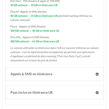
Plan Star : 750 minutes d'appel et 750 SMS
10 GB national
—
10 GB en itinérance UE
Plan M : Appels et SMS illimités
40 GB national
—
31 GB en itinérance UE
(plafond roaming inférieur au
volume national)
Plan L : Appels et SMS illimités
100 GB national
—
46 GB en itinérance UE
Plan XXL : Appels et SMS illimités
300 GB national
—
61 GB en itinérance UE
Le volume utilisable en itinérance dans l'UE est souvent inférieur au volume
national : c'est la réglementation européenne qui permet aux opérateurs
d'appliquer un plafond de data roaming ("Fair Use Data Cap"), calculé
notamment sur la base du prix du forfait.
Appels & SMS en itinérance
Pays inclus en itinérance UE