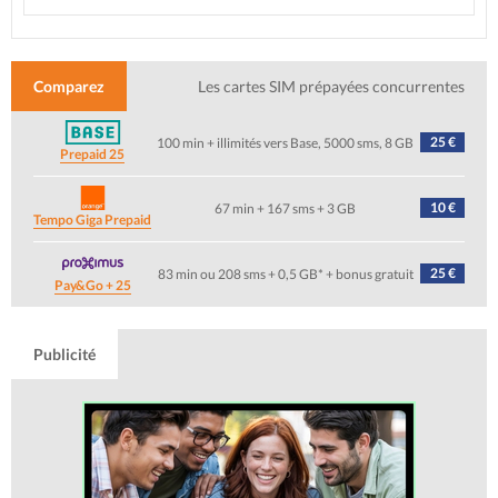
Comparez
Les cartes SIM prépayées concurrentes
25 €
100 min + illimités vers Base, 5000 sms, 8 GB
Prepaid 25
10 €
67 min + 167 sms + 3 GB
Tempo Giga Prepaid
25 €
83 min ou 208 sms + 0,5 GB* + bonus gratuit
Pay&Go + 25
Publicité