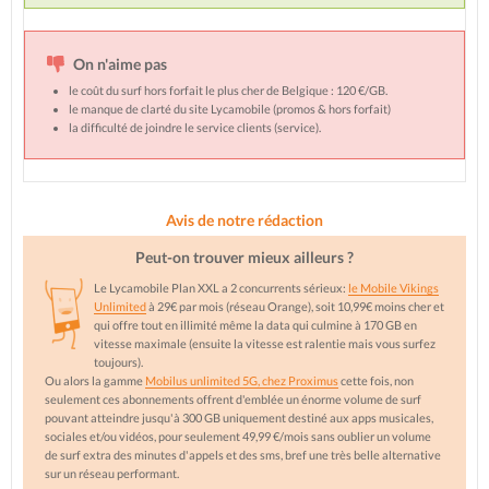
On n'aime pas
le coût du surf hors forfait le plus cher de Belgique : 120 €/GB.
le manque de clarté du site Lycamobile (promos & hors forfait)
la difficulté de joindre le service clients (service).
Avis de notre rédaction
Peut-on trouver mieux ailleurs ?
Le Lycamobile Plan XXL a 2 concurrents sérieux:
le Mobile Vikings
Unlimited
à 29€ par mois (réseau Orange), soit 10,99€ moins cher et
qui offre tout en illimité même la data qui culmine à 170 GB en
vitesse maximale (ensuite la vitesse est ralentie mais vous surfez
toujours).
Ou alors la gamme
Mobilus unlimited 5G, chez Proximus
cette fois, non
seulement ces abonnements offrent d'emblée un énorme volume de surf
pouvant atteindre jusqu'à 300 GB uniquement destiné aux apps musicales,
sociales et/ou vidéos, pour seulement 49,99 €/mois sans oublier un volume
de surf extra des minutes d'appels et des sms, bref une très belle alternative
sur un réseau performant.