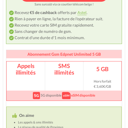
Sans surcoût via ce courtier télécom belge !
Recevez
€5 de cashback
offerts par
Astel
.
Rien à payer en ligne, la facture de l'opérateur suit.
Recevez votre carte SIM gratuite rapidement.
Sans changer de numéro de gsm.
Contrat d'une durée d'1 mois minimum.
Abonnement Gsm Edpnet Unlimited 5 GB
Appels
SMS
5 GB
illimités
illimités
Hors forfait
€ 3,60€/GB
5G disponible
eSIM disponible
On aime
Les appels & sms illimités
Le réseau de qualité de Proximus