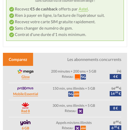
Sans surcoût via ce courtier télécom belge !
Recevez
€5 de cashback
offerts par
Astel
.
Rien à payer en ligne, la facture de l'opérateur suit.
Recevez votre carte SIM gratuite rapidement.
Sans changer de numéro de gsm.
Contrat d'une durée d'1 mois minimum.
Comparez
Les abonnements concurrents
200 minutes + 200 sms + 5 GB
7 €
Réseau :
4 €
Glow
,99
150 min, sms illimités + 5 GB
16
€
,99
14
€
Mobile Essential
300 min, sms illimités + 5 GB
8 €
Réseau :
Red 8
,50
Appels min/sms illimités
8
€
,50
Réseau :
6
€
6 GB