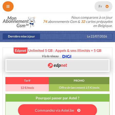
Fr
Nous comparons à ce jour
74
abonnements Gsm &
32
cartes prépayées
en Belgique.
Dernière mise à jour
Le
22/07/2026
Edpnet
Unlimited 5 GB : Appels & sms illimités + 5 GB
Via le réseau
Tarif
PROMO
12 €/mois
Offre de lancement à 5 €/mois
Pourquoi passer par Astel ?
Commandez via Astel.be