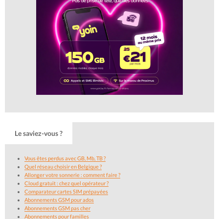
Le saviez-vous ?
Vous êtes perdus avec GB, Mb, TB ?
Quel réseau choisir en Belgique ?
Allonger votre sonnerie : comment faire ?
Cloud gratuit : chez quel opérateur ?
Comparateur cartes SIM prépayées
Abonnements GSM pour ados
Abonnements GSM pas cher
Abonnements pour familles