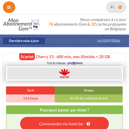
Fr
Nous comparons à ce jour
74
abonnements Gsm &
32
cartes prépayées
en Belgique.
Dernière mise à jour
Le
22/07/2026
Scarlet
Cherry 13 : 600 min, sms illimités + 20 GB
Via le réseau
Tarif
Promo
13 €/mois
€5,00 de cashback Astel
Pourquoi passer par Astel ?
Commandez via Astel.be