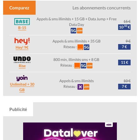
Comparez
Les abonnements concurrents
Appels & sms illimités + 15 GB + Data Jump + Free
15 €
Data Day
,50
10
€
B-15
Appels & sms illimités + 35 GB
9 €
Réseau :
7 €
Hey! 9€
800 min, illimités sms + 8 GB
11 €
Réseau :
Rise
Appels & sms illimités
10 €
Unlimited + 30
Réseau :
7 €
GB
Publicité