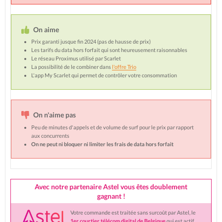
On aime
Prix garanti jusque fin 2024 (pas de hausse de prix)
Les tarifs du data hors forfait qui sont heureusement raisonnables
Le réseau Proximus utilisé par Scarlet
La possibilité de le combiner dans
l'offre Trio
L'app My Scarlet qui permet de contrôler votre consommation
On n'aime pas
Peu de minutes d'appels et de volume de surf pour le prix par rapport
aux concurrents
On ne peut ni bloquer ni limiter les frais de data hors forfait
Avec notre partenaire Astel vous êtes doublement
gagnant !
Votre commande est traitée sans surcoût par Astel, le
1er courtier télécom digital de Belgique
qui est actif