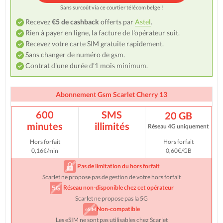
Sans surcoût via ce courtier télécom belge !
Recevez
€5 de cashback
offerts par
Astel
.
Rien à payer en ligne, la facture de l'opérateur suit.
Recevez votre carte SIM gratuite rapidement.
Sans changer de numéro de gsm.
Contrat d'une durée d'1 mois minimum.
Abonnement Gsm Scarlet Cherry 13
600
SMS
20 GB
minutes
illimités
Réseau 4G uniquement
Hors forfait
Hors forfait
0,16€/min
0,60€/GB
Pas de limitation du hors forfait
Scarlet ne propose pas de gestion de votre hors forfait
Réseau non-disponible chez cet opérateur
Scarlet ne propose pas la 5G
Non-compatible
Les eSIM ne sont pas utilisables chez Scarlet