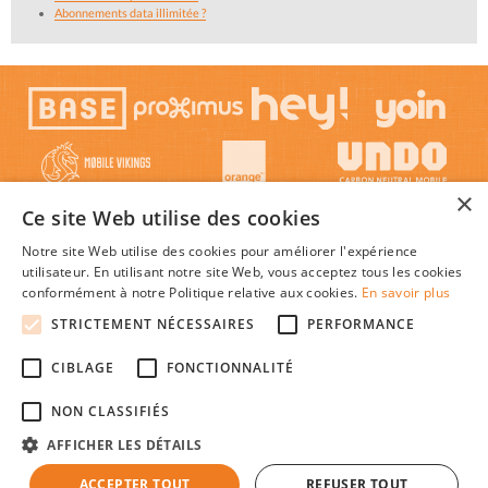
Abonnements data illimitée ?
×
Ce site Web utilise des cookies
Notre site Web utilise des cookies pour améliorer l'expérience
utilisateur. En utilisant notre site Web, vous acceptez tous les cookies
conformément à notre Politique relative aux cookies.
En savoir plus
STRICTEMENT NÉCESSAIRES
PERFORMANCE
© 2026 Mon-Abonnement-Gsm.be : Trouver l'abonnement GSM ou smartphone le plus
CIBLAGE
FONCTIONNALITÉ
avantageux en Belgique, au meilleur prix c'est facile !
Textes et concepts protégés par copyright - Tous droits réservés.
NON CLASSIFIÉS
Mon-Abonnement-Gsm.be est une publication indépendante de tout opérateur de
réseaux mobiles.
AFFICHER LES DÉTAILS
|
|
|
À propos
Plan du site
Cookies
Faq
ACCEPTER TOUT
REFUSER TOUT