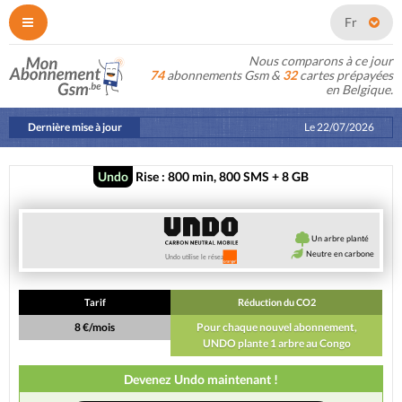
Fr
Nous comparons à ce jour
74
abonnements Gsm &
32
cartes prépayées
en Belgique.
Dernière mise à jour
Le
22/07/2026
Undo
Rise : 800 min, 800 SMS + 8 GB
Un arbre planté
Neutre en carbone
Tarif
Réduction du CO2
8 €/mois
Pour chaque nouvel abonnement,
UNDO plante 1 arbre au Congo
Devenez Undo maintenant !