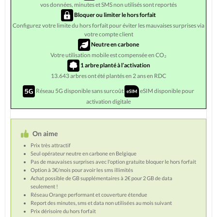
vos données, minutes et SMS non utilisés sont reportés
Bloquer ou limiter le hors forfait
Configurez votre limite du hors forfait pour éviter les mauvaises surprises via
votre compte client
Neutre en carbone
Votre utilisation mobile est compensée en CO₂
1 arbre planté à l’activation
13.643 arbres ont été plantés en 2 ans en RDC
Réseau 5G disponible sans surcoût
eSIM disponible pour
activation digitale
On aime
Prix très attractif
Seul opérateur neutre en carbone en Belgique
Pas de mauvaises surprises avec l'option gratuite bloquer le hors forfait
Option à 3€/mois pour avoir les sms illimités
Achat possible de GB supplémentaires à 2€ pour 2 GB de data
seulement !
Réseau Orange performant et couverture étendue
Report des minutes, sms et data non utilisées au mois suivant
Prix dérisoire du hors forfait