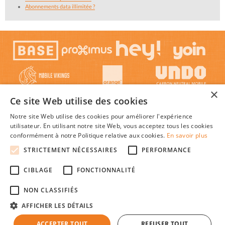
Abonnements data illimitée ?
×
Ce site Web utilise des cookies
Notre site Web utilise des cookies pour améliorer l'expérience
utilisateur. En utilisant notre site Web, vous acceptez tous les cookies
conformément à notre Politique relative aux cookies.
En savoir plus
STRICTEMENT NÉCESSAIRES
PERFORMANCE
© 2026 Mon-Abonnement-Gsm.be : Trouver l'abonnement GSM ou smartphone le plus
CIBLAGE
FONCTIONNALITÉ
avantageux en Belgique, au meilleur prix c'est facile !
Textes et concepts protégés par copyright - Tous droits réservés.
NON CLASSIFIÉS
Mon-Abonnement-Gsm.be est une publication indépendante de tout opérateur de
réseaux mobiles.
AFFICHER LES DÉTAILS
|
|
|
À propos
Plan du site
Cookies
Faq
ACCEPTER TOUT
REFUSER TOUT