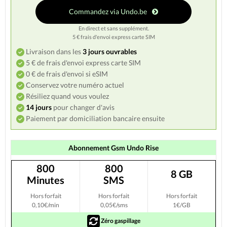
Commandez via Undo.be
En direct et sans supplément.
5 € frais d'envoi express carte SIM
Livraison dans les
3 jours ouvrables
5 € de frais d'envoi express carte SIM
0 € de frais d'envoi si eSIM
Conservez votre numéro actuel
Résiliez quand vous voulez
14 jours
pour changer d'avis
Paiement par domiciliation bancaire ensuite
Abonnement Gsm Undo Rise
800
800
8 GB
Minutes
SMS
Hors forfait
Hors forfait
Hors forfait
0,10€/min
0,05€/sms
1€/GB
Zéro gaspillage