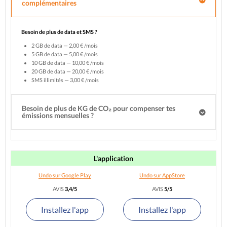
complémentaires
Besoin de plus de data et SMS ?
2 GB de data — 2,00 € /mois
5 GB de data — 5,00 € /mois
10 GB de data — 10,00 € /mois
20 GB de data — 20,00 € /mois
SMS illimités — 3,00 € /mois
Besoin de plus de KG de CO₂ pour compenser tes
émissions mensuelles ?
L'application
Undo sur Google Play
Undo sur AppStore
AVIS
3,4/5
AVIS
5/5
Installez l'app
Installez l'app