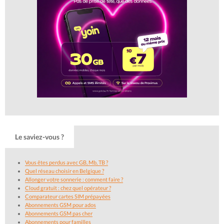
Le saviez-vous ?
Vous êtes perdus avec GB, Mb, TB ?
Quel réseau choisir en Belgique ?
Allonger votre sonnerie : comment faire ?
Cloud gratuit : chez quel opérateur ?
Comparateur cartes SIM prépayées
Abonnements GSM pour ados
Abonnements GSM pas cher
Abonnements pour familles