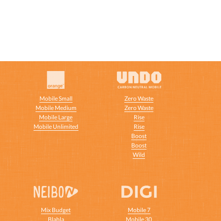
Mobile Small
Zero Waste
Mobile Medium
Zero Waste
Mobile Large
Rise
Mobile Unlimited
Rise
t
Boost
Boost
Wild
Mix Budget
Mobile 7
Blabla
Mobile 30