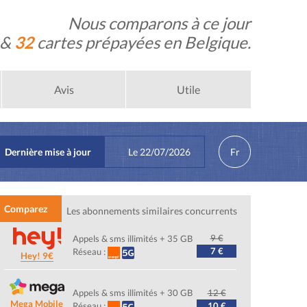
Nous comparons à ce jour
 &
32
cartes prépayées en Belgique.
Avis
Utile
Dernière mise à jour
Le
22/07/2026
Fr
Comparez
Les abonnements similaires concurrents
9 €
Appels & sms illimités + 35 GB
7 €
Réseau :
Hey! 9€
Appels & sms illimités + 30 GB
12 €
Mega Mobile
Réseau :
10 €