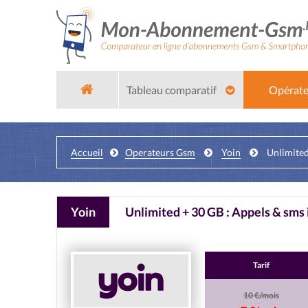
Tableau comparatif
Opérat
Accueil
Operateurs Gsm
Yoin
Unlimited
Yoin
Unlimited + 30 GB : Appels & sms i
Tarif
10 €/mois