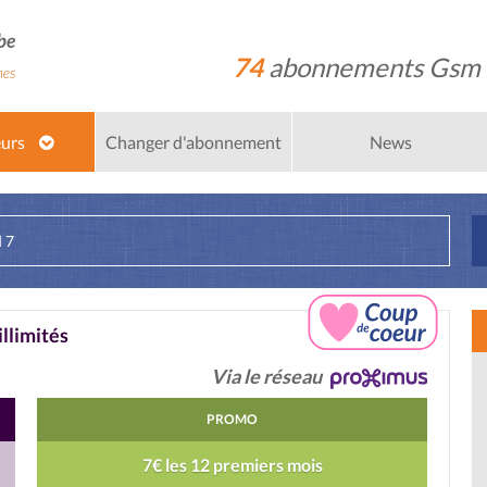
74
abonnements Gsm
eurs
Changer d'abonnement
News
 7
llimités
Via le réseau
PROMO
7€ les 12 premiers mois