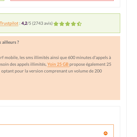
Trustpilot
:
4,2
/5 (
2743
avis)
ailleurs ?
f mobile, les sms illimités ainsi que 600 minutes d'appels à
soin des appels illimités,
Yoin 25 GB
propose également 25
n optant pour la version comprenant un volume de 200