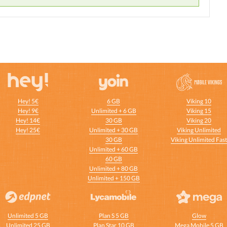
Hey! 5€
6 GB
Viking 10
Hey! 9€
Unlimited + 6 GB
Viking 15
Hey! 14€
30 GB
Viking 20
Hey! 25€
Unlimited + 30 GB
Viking Unlimited
30 GB
Viking Unlimited Fas
Unlimited + 60 GB
60 GB
Unlimited + 80 GB
Unlimited + 150 GB
Unlimited 5 GB
Plan S 5 GB
Glow
Unlimited 25 GB
Plan Star 10 GB
Mega Mobile 5 GB