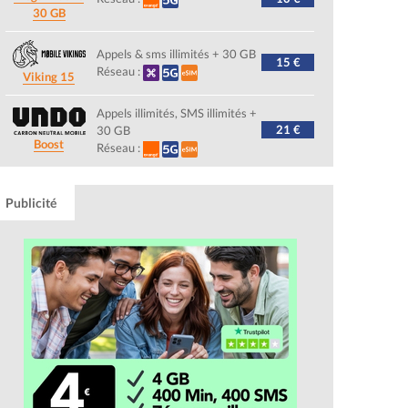
30 GB
Appels & sms illimités + 30 GB
15 €
Réseau :
Viking 15
Appels illimités, SMS illimités +
21 €
30 GB
Boost
Réseau :
Publicité