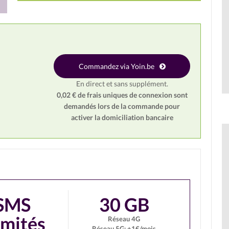
Commandez via Yoin.be
En direct et sans supplément.
0,02 € de frais uniques de connexion sont
demandés
lors de la commande pour
activer la domiciliation bancaire
SMS
30 GB
limités
Réseau 4G
Réseau 5G: +1€/mois