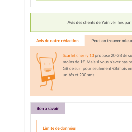
Avis des clients de Yoin
vérifiés par
Avis de notre rédaction
Peut-on trouver mieux 
Scarlet cherry 13
propose 20 GB de sur
moins de 1€. Mais si vous n'avez pas be
GB de surf pour seulement €8/mois e
unités et 200 sms.
Bon à savoir
Limite de données