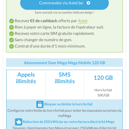
Commandez via Astel.be
Sans surcoût via ce courtier télécom belge !
Recevez
€5 de cashback
offerts par
Astel
.
Rien à payer en ligne, la facture de l'opérateur suit.
Recevez votre carte SIM gratuite rapidement.
Sans changer de numéro de gsm.
Contrat d'une durée d'1 mois minimum.
Abonnement Gsm Mega Mega Mobile 120 GB
Appels
SMS
120 GB
illimités
illimités
Hors forfait
50€/GB
Bloquer ou limiter le hors forfait
Configurez votre limite du hors forfait pour éviter les mauvaises surprises via
myMega
Réduction de 250 kWh/an sur votre facture électricité Mega
Devenez client énergie chez Mega et recevez 250 kWh/an d'électricité