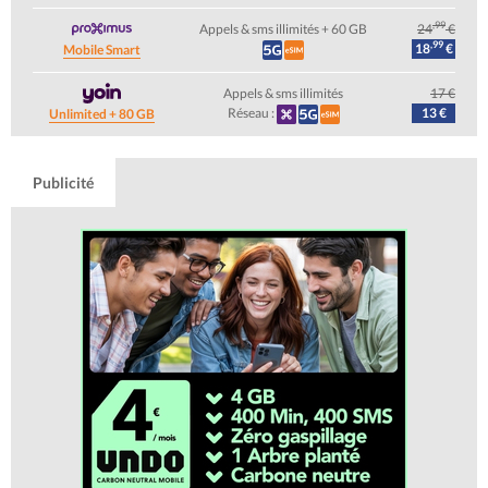
,99
Appels & sms illimités + 60 GB
24
€
,99
18
€
Mobile Smart
Appels & sms illimités
17 €
Réseau :
13 €
Unlimited + 80 GB
Publicité