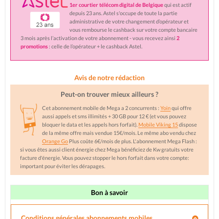
1er courtier télécom digital de Belgique
qui est actif
depuis 23 ans. Astel s'occupe de toute la partie
administrative de votre changement d’opérateur et
vous rembourse le cashback sur votre compte bancaire
3 mois après l’activation de votre abonnement - vous recevez ainsi
2
promotions
: celle de l’opérateur + le cashback Astel.
Avis de notre rédaction
Peut-on trouver mieux ailleurs ?
Cet abonnement mobile de Mega a 2 concurrents :
Yoin
qui offre
aussi appels et sms illimités + 30 GB pour 12 € (et vous pouvez
bloquer le data et les appels hors forfait).
Mobile Viking 15
dispose
de la même offre mais vendue 15€/mois. Le même abo vendu chez
Orange Go
Plus coûte 6€/mois de plus. L'abonnement Mega Flash :
si vous êtes aussi client énergie chez Mega bénéficiez de Kw gratuits votre
facture d'énergie. Vous pouvez stopper le hors forfait dans votre compte:
important pour éviter les dérapages.
Bon à savoir
Conditions générales abonnements mobiles