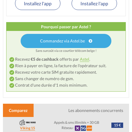
Installez l'app
Installez l'app
Pourquoi passer par Astel ?
Commandez via Astel.be
Sans surcoût via ce courtier télécom belge !
Recevez
€5 de cashback
offerts par
Astel
.
Rien à payer en ligne, la facture de l'opérateur suit.
Recevez votre carte SIM gratuite rapidement.
Sans changer de numéro de gsm.
Contrat d'une durée d'1 mois minimum.
Comparez
Les abonnements concurrents
Appels & sms illimités + 30 GB
15 €
Réseau :
Viking 15