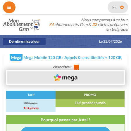
Fr
Nous comparons à ce jour
74
abonnements Gsm &
32
cartes prépayées
en Belgique.
Dernière mise à jour
Le
22/07/2026
Mega
Mega Mobile 120 GB : Appels & sms illimités + 120 GB
Via le réseau
Tarif
PROMO
14 € pendant 6 mois
22 €/mois
18 €/mois
Pourquoi passer par Astel ?