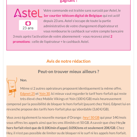
gagnant !
Votre commande est traitée sans surcoût par Astel, le
1er courtier télécom digital de Belgique
qui est actif
depuis 23 ans. Astel s'occupe de toute la partie
administrative de votre changement d’opérateur et
vous rembourse le cashback sur votre compte bancaire
3 mois après l’activation de votre abonnement - vous recevez ainsi
2
promotions
: celle de l’opérateur + le cashback Astel.
Avis de notre rédaction
Peut-on trouver mieux ailleurs ?
Non
.
Même si 2 autres opérateurs proposent identiquement la même offre.
Edpnet 25
et
Yoin 30
. Ici mieux vaut regarder le tarif hors-forfait qui reste
très élevé chez Mobile Vikings et Yoin (100 €/GB) mais heureusement
compensé par la possibilité de bloquer le hors forfait (payant chez Yoin). Edpnet lui en
revanche propose des tarifs hors-forfait plus qu'abordable (3,60 €/GB).
Vous avez également la nouvelle marque d'Orange :
hey! 50 GB
qui pour 14€/mois
vous offres les appels ainsi que les sms illimités et 50 GB. A savoir que chez Hey,
le
hors forfait n’est que de 0.10€/min d’appel, 0.05€/sms et seulement 20€/GB
. Chez
Hey, il n'est pas possible de limiter ou de bloquer ni le surf ni les appels hors forfait.