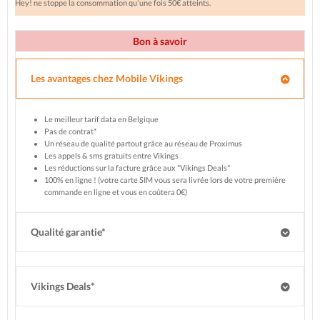
Hey! ne stoppe la consommation qu'une fois 50€ atteints.
Bon à savoir
Les avantages chez Mobile Vikings
Le meilleur tarif data en Belgique
Pas de contrat*
Un réseau de qualité partout grâce au réseau de Proximus
Les appels & sms gratuits entre Vikings
Les réductions sur la facture grâce aux "Vikings Deals"
100% en ligne ! (votre carte SIM vous sera livrée lors de votre première
commande en ligne et vous en coûtera 0€)
Qualité garantie*
Vikings Deals*