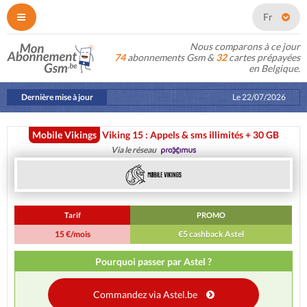
Fr
Nous comparons à ce jour
74
abonnements Gsm &
32
cartes prépayées
en Belgique.
Dernière mise à jour
Le
22/07/2026
Mobile Vikings
Viking 15 : Appels & sms illimités + 30 GB
Via le réseau
Tarif
PROMO
15 €/mois
€5 cashback Astel
Pourquoi passer par Astel ?
Commandez via Astel.be