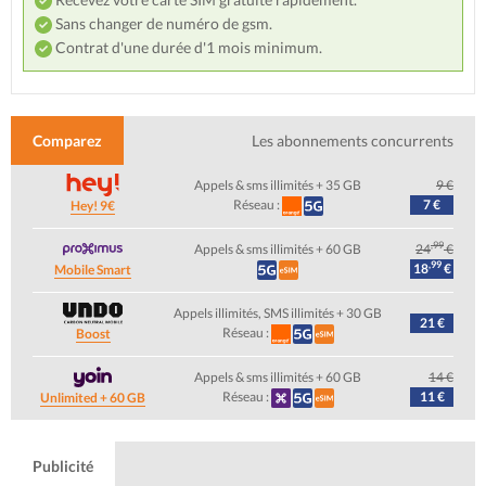
Sans changer de numéro de gsm.
Contrat d'une durée d'1 mois minimum.
Comparez
Les abonnements concurrents
Appels & sms illimités + 35 GB
9 €
Réseau :
7 €
Hey! 9€
,99
Appels & sms illimités + 60 GB
24
€
,99
18
€
Mobile Smart
Appels illimités, SMS illimités + 30 GB
21 €
Réseau :
Boost
Appels & sms illimités + 60 GB
14 €
Réseau :
11 €
Unlimited + 60 GB
Publicité