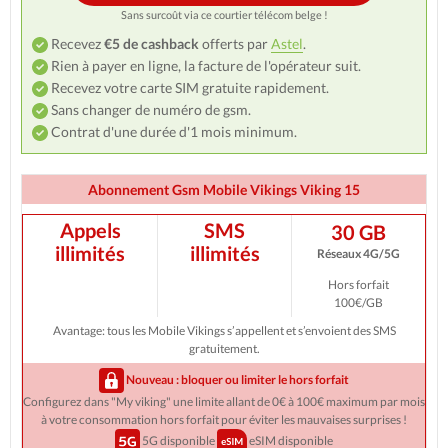
Sans surcoût via ce courtier télécom belge !
Recevez
€5 de cashback
offerts par
Astel
.
Rien à payer en ligne, la facture de l'opérateur suit.
Recevez votre carte SIM gratuite rapidement.
Sans changer de numéro de gsm.
Contrat d'une durée d'1 mois minimum.
Abonnement Gsm Mobile Vikings Viking 15
Appels
SMS
30 GB
illimités
illimités
Réseaux 4G/5G
Hors forfait
100€/GB
Avantage: tous les Mobile Vikings s’appellent et s’envoient des SMS
gratuitement.
Nouveau : bloquer ou limiter le hors forfait
Configurez dans "My viking" une limite allant de 0€ à 100€ maximum par mois
à votre consommation hors forfait pour éviter les mauvaises surprises !
5G disponible
eSIM disponible