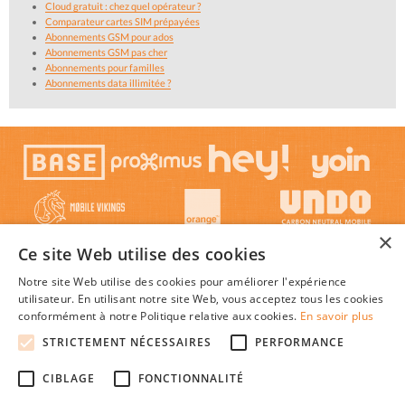
Cloud gratuit : chez quel opérateur ?
Comparateur cartes SIM prépayées
Abonnements GSM pour ados
Abonnements GSM pas cher
Abonnements pour familles
Abonnements data illimitée ?
×
Ce site Web utilise des cookies
Notre site Web utilise des cookies pour améliorer l'expérience
utilisateur. En utilisant notre site Web, vous acceptez tous les cookies
conformément à notre Politique relative aux cookies.
En savoir plus
STRICTEMENT NÉCESSAIRES
PERFORMANCE
© 2026 Mon-Abonnement-Gsm.be : Trouver l'abonnement GSM ou smartphone le plus
CIBLAGE
FONCTIONNALITÉ
avantageux en Belgique, au meilleur prix c'est facile !
Textes et concepts protégés par copyright - Tous droits réservés.