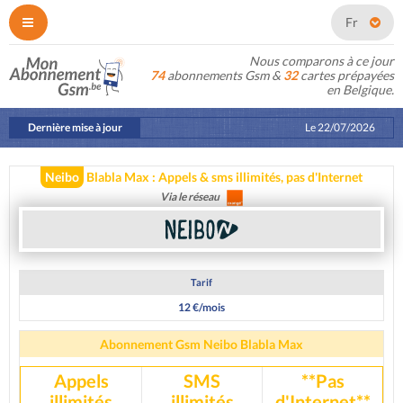
Fr
Nous comparons à ce jour
74
abonnements Gsm &
32
cartes prépayées
en Belgique.
Dernière mise à jour
Le
22/07/2026
Neibo
Blabla Max : Appels & sms illimités, pas d'Internet
Via le réseau
Tarif
12 €/mois
Abonnement Gsm Neibo Blabla Max
Appels
SMS
**Pas
illimités
illimités
d'Internet**