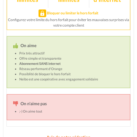
Bloquer ou limiter le hors forfait
Configurez votre limite du hors forfait pour éviter les mauvaises surprises via
votre compte client
On aime
Prix très attractif
Offre simple et transparente
Abonnement SANS internet
Réseau performant d'Orange
Possiblité de bloquer le hors forfait
Neibo est une coopérative avec engagement solidaire
On n'aime pas
;-) On aime tout