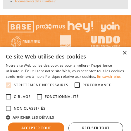
Abonnements data illimitée ?
×
Ce site Web utilise des cookies
Notre site Web utilise des cookies pour améliorer l'expérience
utilisateur. En utilisant notre site Web, vous acceptez tous les cookies
conformément à notre Politique relative aux cookies.
En savoir plus
STRICTEMENT NÉCESSAIRES
PERFORMANCE
© 2026 Mon-Abonnement-Gsm.be : Trouver l'abonnement GSM ou smartphone le plus
CIBLAGE
FONCTIONNALITÉ
avantageux en Belgique, au meilleur prix c'est facile !
Textes et concepts protégés par copyright - Tous droits réservés.
NON CLASSIFIÉS
Mon-Abonnement-Gsm.be est une publication indépendante de tout opérateur de
réseaux mobiles.
AFFICHER LES DÉTAILS
|
|
|
À propos
Plan du site
Cookies
Faq
ACCEPTER TOUT
REFUSER TOUT
|
|
|
Abonnement-Tv-Internet.be
Credit-Auto.be
Comparatif-Carte-De-Credit.be
Taux-prêt-