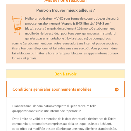
Avis de notre rédaction
Peut-on trouver mieux ailleurs ?
Neibo, un opérateur MVNO sous forme de coopérative, est le seul à
proposer
un abonnement "Appels & SMS illimités" SANS surf
(data)
: et cela à un prix de seulement 12€/mois. Cet abonnement
mobile de Neibo est idéal pour tous ceux qui ont un gsm standard
qui n'est pas un smartphone (Nokia et autres) ou pourquoi pas
comme 1er abonnement pour votre jeune ado. Sans Internet pas de soucis et
il sera toujours téléphoner et faire des sms sans surcoût. Vous pouvez même
faire bloquer ou limiter le hors forfait pour bloquer les appels internationaux.
On ne sait jamais.
Bon à savoir
Conditions générales abonnements mobiles
Plan tarifaire : dénomination complète du plan tarifaire telle
qu’apparaissant sur le site Internet de l’opérateur.
Date limite de validité : mention de la date éventuelle d’échéance de l’offre
commerciale, promotions comprises,au-delà de laquelle, le cas échéant,
cette offre est modifiée et sera décrite par une nouvelle fiche standardisée.