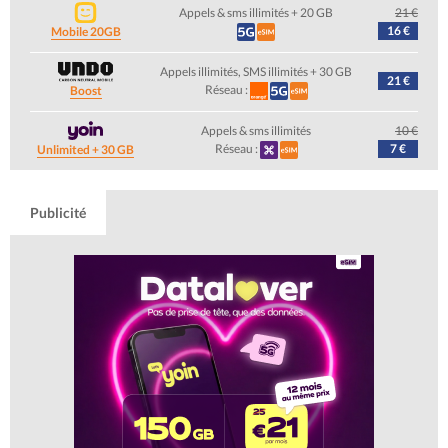
Appels & sms illimités + 20 GB
21 €
16 €
Mobile 20GB
Appels illimités, SMS illimités + 30 GB
21 €
Réseau :
Boost
Appels & sms illimités
10 €
Réseau :
7 €
Unlimited + 30 GB
Publicité