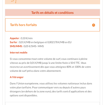
Tarifs en détails et conditions
Tarifs hors forfaits
Appeler :
0,10 €/min
Surfer
: 0,01 €/MB en belgique et 0,002178 €/MB en EU
SMS/MMS :
0,05 €/SMS- MMS
Internet mobile
Si vous consommez tout votre volume de surf, vous continuez à pleine
vitesse au prix de 0,01 €/MB jusqu'à une limite fixée à 50 € TTC. Vous
recevrez un avertissement dès que vous atteignez 80% et 100% de votre
volume de surf prévu dans votre abonnement.
A l'étranger
Dans l'Union européenne, vous utilisez les volumes nationaux inclus dans
votre plan tarifaire. Pour communiquer vers ou depuis d'autres pays
étrangers (en dehors de la zone euro), des tarifs sont d'applications et des
options sont disponibles.