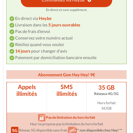
En direct et sans supplément.
En direct via
Hey.be
Livraison dans les
5 jours ouvrables
Pas de frais d'envoi
Conservez votre numéro actuel
Résiliez quand vous voulez
14 jours
pour changer d'avis
Paiement par domiciliation bancaire ensuite
Abonnement Gsm Hey Hey! 9€
Appels
SMS
35 GB
illimités
illimités
Réseaux 4G/5G
Hors forfait
1€/GB
Pas de limitation du hors forfait
Hey! ne propose pas la limitation du hors forfait
Réseau 5G disponible sans frais
** non disponible chez Hey! **