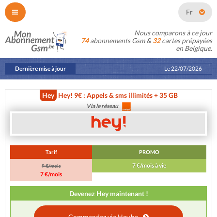
Fr
Nous comparons à ce jour
74
abonnements Gsm &
32
cartes prépayées
en Belgique.
Dernière mise à jour
Le
22/07/2026
Hey
Hey! 9€ : Appels & sms illimités + 35 GB
Via le réseau
Tarif
PROMO
7 €/mois à vie
9 €/mois
7 €/mois
Devenez Hey maintenant !
Commandez via Hey.be