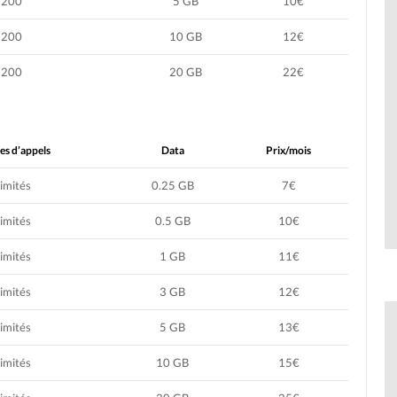
200
5 GB
10€
200
10 GB
12€
200
20 GB
22€
es d’appels
Data
Prix/mois
limités
0.25 GB
7€
limités
0.5 GB
10€
limités
1 GB
11€
limités
3 GB
12€
limités
5 GB
13€
limités
10 GB
15€