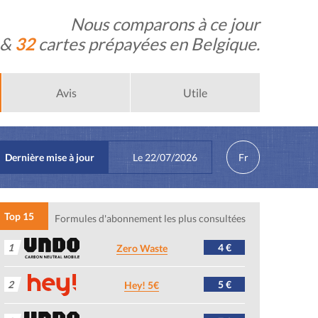
Nous comparons à ce jour
 &
32
cartes prépayées en Belgique.
Avis
Utile
Dernière mise à jour
Le
22/07/2026
Fr
Top 15
Formules d'abonnement les plus consultées
1
4 €
Zero Waste
2
5 €
Hey! 5€