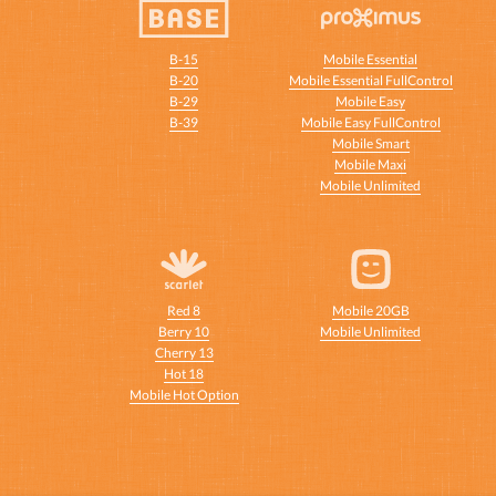
B-15
Mobile Essential
B-20
Mobile Essential FullControl
B-29
Mobile Easy
B-39
Mobile Easy FullControl
Mobile Smart
Mobile Maxi
Mobile Unlimited
Red 8
Mobile 20GB
Berry 10
Mobile Unlimited
Cherry 13
Hot 18
Mobile Hot Option