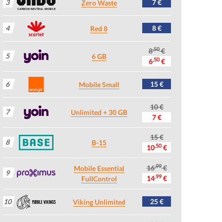
3
7 €
Zero Waste
4
8 €
Red 8
,50
8
€
5
6 GB
,50
6
€
6
15 €
Mobile Small
10 €
7
Unlimited + 30 GB
7 €
15 €
8
B-15
,50
10
€
,99
16
€
Mobile Essential
9
,99
14
€
FullControl
10
25 €
Viking Unlimited