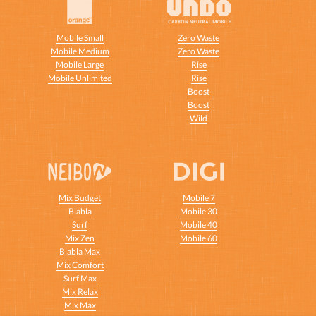
Mobile Small
Zero Waste
Mobile Medium
Zero Waste
Mobile Large
Rise
Mobile Unlimited
Rise
t
Boost
Boost
Wild
Mix Budget
Mobile 7
Blabla
Mobile 30
Surf
Mobile 40
Mix Zen
Mobile 60
Blabla Max
Mix Comfort
Surf Max
Mix Relax
Mix Max