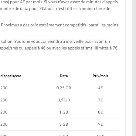
de sms) pour 4€ par mois. Si vous n'avez assez de minutes d’appels
nombre de data pour 7€/mois, c’est l’offre la moins chère de
 : Proximus a des prix extrêmement compétitifs, parmi les moins
artphon, Youfone vous conviendra à merveille pour avoir un
ppel/sms ou appels à 4€ ou avec les appels et sms illimités à 7€,
 d’appels/sms
Data
Prix/mois
200
0,25 GB
4€
200
0,5 GB
7€
200
1 GB
8€
200
3 GB
9€