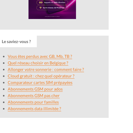
Le saviez-vous ?
Vous êtes perdus avec GB, Mb, TB ?
Quel réseau choisir en Belgique ?
Allonger votre sonnerie : comment faire ?
Cloud gratuit : chez quel opérateur ?
Comparateur cartes SIM prépayées
Abonnements GSM pour ados
Abonnements GSM pas cher
Abonnements pour familles
Abonnements data illimitée ?