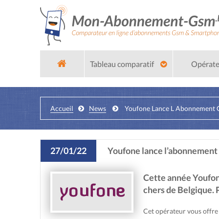
Tableau comparatif
Opérat
Accueil
News
Youfone Lance L Abonnement G
27/01/22
Youfone lance l’abonnement 
Cette année Youfon
chers de Belgique.
Cet opérateur vous offre 