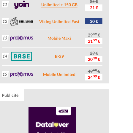
25 €
11
Unlimited + 150 GB
21 €
12
30 €
Viking Unlimited Fast
,99
29
€
13
Mobile Maxi
,99
21
€
29 €
14
B-29
,30
20
€
,99
49
€
15
Mobile Unlimited
,99
34
€
Publicité