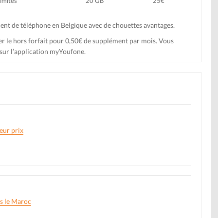
limités
20 GB
25€
nt de téléphone en Belgique avec de chouettes avantages.
r le hors forfait pour 0,50€ de supplément par mois. Vous
sur l’application myYoufone.
eur prix
rs le Maroc