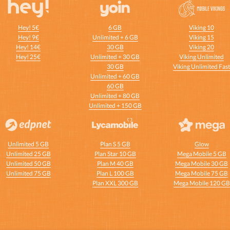
Hey! 5€
6 GB
Viking 10
Hey! 9€
Unlimited + 6 GB
Viking 15
Hey! 14€
30 GB
Viking 20
Hey! 25€
Unlimited + 30 GB
Viking Unlimited
30 GB
Viking Unlimited Fas
Unlimited + 60 GB
60 GB
Unlimited + 80 GB
Unlimited + 150 GB
Unlimited 5 GB
Plan S 5 GB
Glow
Unlimited 25 GB
Plan Star 10 GB
Mega Mobile 5 GB
Unlimited 50 GB
Plan M 40 GB
Mega Mobile 30 GB
Unlimited 75 GB
Plan L 100 GB
Mega Mobile 75 GB
Plan XXL 300 GB
Mega Mobile 120 GB