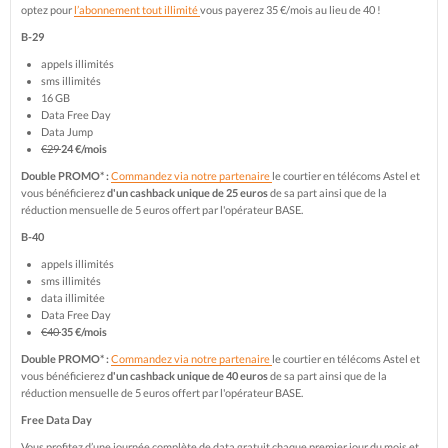
optez pour
l’abonnement tout illimité
vous payerez 35 €/mois au lieu de 40 !
B-29
appels illimités
sms illimités
16 GB
Data Free Day
Data Jump
€29
24 €/mois
Double PROMO* :
Commandez via notre partenaire
le courtier en télécoms Astel et
vous bénéficierez
d'un cashback unique de 25 euros
de sa part ainsi que de la
réduction mensuelle de 5 euros offert par l'opérateur BASE.
B-40
appels illimités
sms illimités
data illimitée
Data Free Day
€40
35 €/mois
Double PROMO* :
Commandez via notre partenaire
le courtier en télécoms Astel et
vous bénéficierez
d'un cashback unique de 40 euros
de sa part ainsi que de la
réduction mensuelle de 5 euros offert par l'opérateur BASE.
Free Data Day
Vous profitez d’une journée complète de data gratuit chaque premier jour du mois et