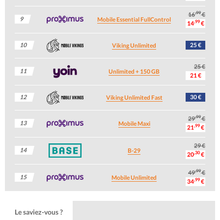
,99
16
€
9
Mobile Essential FullControl
,99
14
€
10
25 €
Viking Unlimited
25 €
11
Unlimited + 150 GB
21 €
12
30 €
Viking Unlimited Fast
,99
29
€
13
Mobile Maxi
,99
21
€
29 €
14
B-29
,30
20
€
,99
49
€
15
Mobile Unlimited
,99
34
€
Le saviez-vous ?