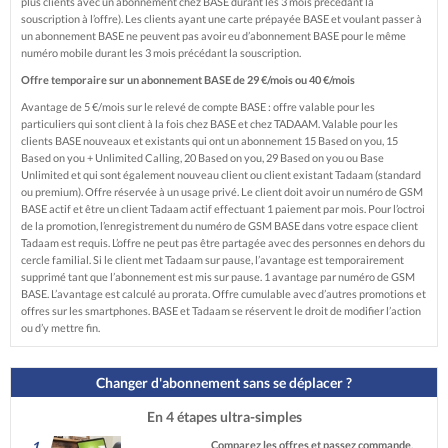
plus clients avec un abonnement chez BASE durant les 3 mois précédant la
souscription à l’offre). Les clients ayant une carte prépayée BASE et voulant passer à
un abonnement BASE ne peuvent pas avoir eu d’abonnement BASE pour le même
numéro mobile durant les 3 mois précédant la souscription.
Offre temporaire sur un abonnement BASE de 29 €/mois ou 40 €/mois
Avantage de 5 €/mois sur le relevé de compte BASE : offre valable pour les
particuliers qui sont client à la fois chez BASE et chez TADAAM. Valable pour les
clients BASE nouveaux et existants qui ont un abonnement 15 Based on you, 15
Based on you + Unlimited Calling, 20 Based on you, 29 Based on you ou Base
Unlimited et qui sont également nouveau client ou client existant Tadaam (standard
ou premium). Offre réservée à un usage privé. Le client doit avoir un numéro de GSM
BASE actif et être un client Tadaam actif effectuant 1 paiement par mois. Pour l’octroi
de la promotion, l’enregistrement du numéro de GSM BASE dans votre espace client
Tadaam est requis. L’offre ne peut pas être partagée avec des personnes en dehors du
cercle familial. Si le client met Tadaam sur pause, l’avantage est temporairement
supprimé tant que l’abonnement est mis sur pause. 1 avantage par numéro de GSM
BASE. L’avantage est calculé au prorata. Offre cumulable avec d’autres promotions et
offres sur les smartphones. BASE et Tadaam se réservent le droit de modifier l’action
ou d’y mettre fin.
Changer d'abonnement sans se déplacer ?
En 4 étapes ultra-simples
1
Comparez les offres et passez commande
,