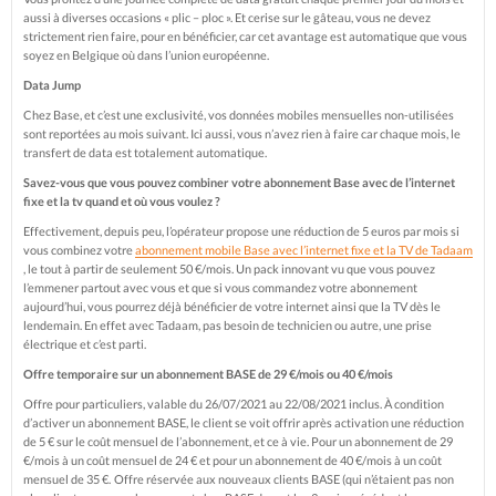
aussi à diverses occasions « plic – ploc ». Et cerise sur le gâteau, vous ne devez
strictement rien faire, pour en bénéficier, car cet avantage est automatique que vous
soyez en Belgique où dans l’union européenne.
Data Jump
Chez Base, et c’est une exclusivité, vos données mobiles mensuelles non-utilisées
sont reportées au mois suivant. Ici aussi, vous n’avez rien à faire car chaque mois, le
transfert de data est totalement automatique.
Savez-vous que vous pouvez combiner votre abonnement Base avec de l’internet
fixe et la tv quand et où vous voulez ?
Effectivement, depuis peu, l’opérateur propose une réduction de 5 euros par mois si
vous combinez votre
abonnement mobile Base avec l’internet fixe et la TV de Tadaam
, le tout à partir de seulement 50 €/mois. Un pack innovant vu que vous pouvez
l’emmener partout avec vous et que si vous commandez votre abonnement
aujourd’hui, vous pourrez déjà bénéficier de votre internet ainsi que la TV dès le
lendemain. En effet avec Tadaam, pas besoin de technicien ou autre, une prise
électrique et c’est parti.
Offre temporaire sur un abonnement BASE de 29 €/mois ou 40 €/mois
Offre pour particuliers, valable du 26/07/2021 au 22/08/2021 inclus. À condition
d’activer un abonnement BASE, le client se voit offrir après activation une réduction
de 5 € sur le coût mensuel de l’abonnement, et ce à vie. Pour un abonnement de 29
€/mois à un coût mensuel de 24 € et pour un abonnement de 40 €/mois à un coût
mensuel de 35 €. Offre réservée aux nouveaux clients BASE (qui n’étaient pas non