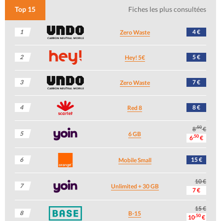
Top 15
Fiches les plus consultées
1
4 €
Zero Waste
2
5 €
Hey! 5€
3
7 €
Zero Waste
4
8 €
Red 8
,50
8
€
5
6 GB
,50
6
€
6
15 €
Mobile Small
10 €
7
Unlimited + 30 GB
7 €
15 €
8
B-15
,50
10
€