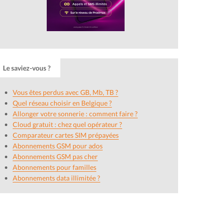
Le saviez-vous ?
Vous êtes perdus avec GB, Mb, TB ?
Quel réseau choisir en Belgique ?
Allonger votre sonnerie : comment faire ?
Cloud gratuit : chez quel opérateur ?
Comparateur cartes SIM prépayées
Abonnements GSM pour ados
Abonnements GSM pas cher
Abonnements pour familles
Abonnements data illimitée ?