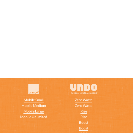
Mobile Small
Zero Waste
Mobile Medium
Zero Waste
Mobile Large
Rise
Mobile Unlimited
Rise
t
Boost
Boost