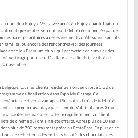
.
du nom de « Enjoy ». Vous avez accès à « Enjoy » par le biais du
t automatiquement et verront leur fidélité récompensée par de
es accès prioritaires à des événements, qu’ils soient sportifs,
n familles, ou encore des rencontres vip, des journées
ace donc le « Premium club » qui permettait de cumuler des
éma, tirage photo, etc. D’ailleurs, les clients inscrits à ce
e 30 novembre.
 Belgique, tous les clients résidentiels ont eu droit à 3 GB de
e programme de fidélisation dans l’app My Orange. Ce
énéficier de divers avantages. Plus votre durée de fidélité à
ents. Le premier avantage par exemple, s’obtient après 3 mois,
une place de cinéma qui est offerte régulièrement au client.
lets de cinéma qui ont ainsi été offerts. Après plus de 10 ans
 dans plus de 700 restaurants grâce au RestoPass. En plus de ce
 bons de réductions, des coffrets beauté, des chocolats, des