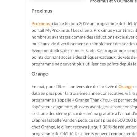
Proximus et VOOmobile
Proximus
Proximus
a lancé fin juin 2019 un programme de fidélité 
portail MyProximus ! Les clients Proximus y sont inscri
nombreux avantages comme des réductions exclusives ou d
musicaux, de divertissement ou simplement des sorties e
événementielles, des concerts, etc. Ce programme rempl
points donnant accès à des chèques-cadeaux, tickets de cin
programme ne peuvent plus utiliser ces points depuis l
Orange
En mai, pour fêter l’anniversaire de l’arrivée d’
Orange
en
data en plus pour la troisième année consécutive, via l
programme s’appelle « Orange Thank You » et permet de b
l’opérateur augmente, plus vos avantages seront conséqu
c’est une deuxième place de cinéma gratuite à l’achat d’
D’après Isabelle Vanden Eede, ce sont plus de 500 000 bil
chez Orange, le client recevra jusqu’à 30 % de réduction
programme de fidélité, les clients peuvent remporter des