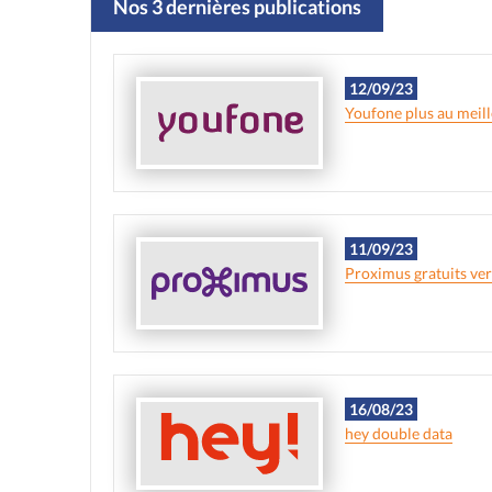
Nos 3 dernières publications
12/09/23
Youfone plus au meill
11/09/23
Proximus gratuits ve
16/08/23
hey double data