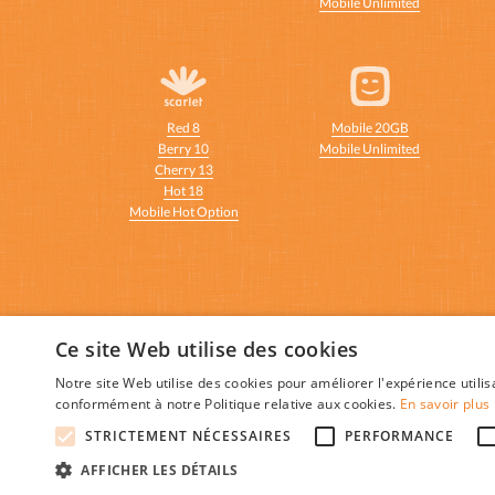
Mobile Unlimited
Red 8
Mobile 20GB
Berry 10
Mobile Unlimited
Cherry 13
Hot 18
Mobile Hot Option
Ce site Web utilise des cookies
© 2026 Mon-Abonnement-Gsm.be 
Notre site Web utilise des cookies pour améliorer l'expérience utilis
conformément à notre Politique relative aux cookies.
En savoir plus
Mon-Abonn
STRICTEMENT NÉCESSAIRES
PERFORMANCE
AFFICHER LES DÉTAILS
Voir aussi :
Abonnement-Tv-Internet.