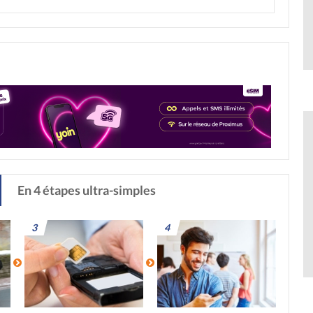
En 4 étapes ultra-simples
3
4