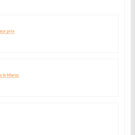
eur prix
rs le Maroc