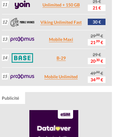
25 €
11
Unlimited + 150 GB
21 €
12
30 €
Viking Unlimited Fast
,99
29
€
13
Mobile Maxi
,99
21
€
29 €
14
B-29
,30
20
€
,99
49
€
15
Mobile Unlimited
,99
34
€
Publicité