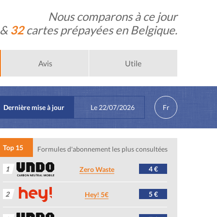
Nous comparons à ce jour
 &
32
cartes prépayées en Belgique.
Avis
Utile
Dernière mise à jour
Le
22/07/2026
Fr
Top 15
Formules d'abonnement les plus consultées
1
4 €
Zero Waste
2
5 €
Hey! 5€