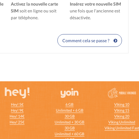
le
Activez la nouvelle carte
Insérez votre nouvelle SIM
SIM
soit en ligne ou soit
une fois que l'ancienne est
par téléphone.
désactivée.
Comment cela se passe ?
Hey! 5€
6 GB
Viking 10
Hey! 9€
Unlimited + 6 GB
Viking 15
Hey! 14€
30 GB
Viking 20
Hey! 25€
Unlimited + 30 GB
Viking Unlimited
30 GB
Viking Unlimited Fas
Unlimited + 60 GB