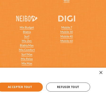
Wild
Mix Budget
Mobile 7
Blabla
Mobile 30
Surf
Mobile 40
Mix Zen
Mobile 60
Blabla Max
Mix Comfort
Surf Max
Mix Relax
Mix Max
×
u meilleur prix c'est facile !
x mobiles.
ACCEPTER TOUT
REFUSER TOUT
|
Credit-Auto.be
|
Guide-des-Forfaits.fr