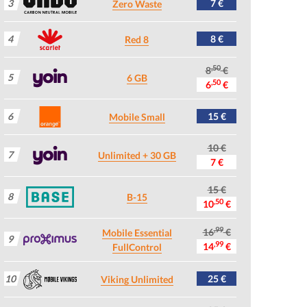
3
7 €
Zero Waste
4
8 €
Red 8
,50
8
€
5
6 GB
,50
6
€
6
15 €
Mobile Small
10 €
7
Unlimited + 30 GB
7 €
15 €
8
B-15
,50
10
€
,99
16
€
Mobile Essential
9
,99
14
€
FullControl
10
25 €
Viking Unlimited