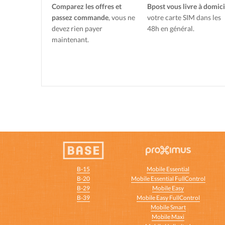
Comparez les offres et
Bpost vous livre à domici
passez commande
, vous ne
votre carte SIM dans les
devez rien payer
48h en général.
maintenant.
B-15
Mobile Essential
B-20
Mobile Essential FullControl
B-29
Mobile Easy
B-39
Mobile Easy FullControl
Mobile Smart
Mobile Maxi