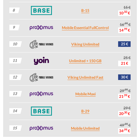
15 €
8
B-15
,50
10
€
,99
16
€
9
Mobile Essential FullControl
,99
14
€
10
25 €
Viking Unlimited
25 €
11
Unlimited + 150 GB
21 €
12
30 €
Viking Unlimited Fast
,99
29
€
13
Mobile Maxi
,99
21
€
29 €
14
B-29
,30
20
€
,99
49
€
15
Mobile Unlimited
,99
34
€