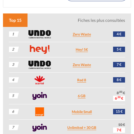
Top 15
Fiches les plus consultées
1
4 €
Zero Waste
2
5 €
Hey! 5€
3
7 €
Zero Waste
4
8 €
Red 8
,50
8
€
5
6 GB
,50
6
€
6
15 €
Mobile Small
10 €
7
Unlimited + 30 GB
7 €