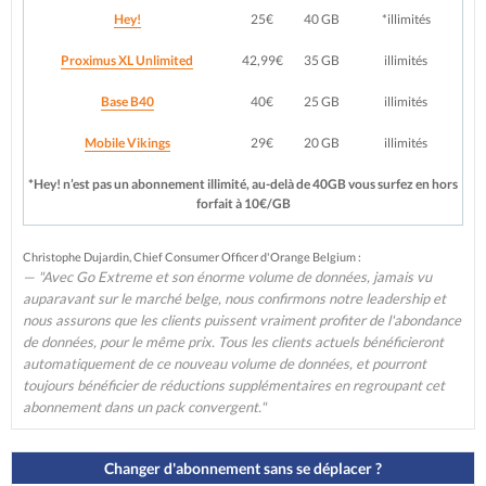
Hey!
25€
40 GB
*illimités
Proximus XL Unlimited
42,99€
35 GB
illimités
Base B40
40€
25 GB
illimités
Mobile Vikings
29€
20 GB
illimités
*Hey! n’est pas un abonnement illimité, au-delà de 40GB vous surfez en hors
forfait à 10€/GB
Christophe Dujardin, Chief Consumer Officer d'Orange Belgium :
"Avec Go Extreme et son énorme volume de données, jamais vu
auparavant sur le marché belge, nous confirmons notre leadership et
nous assurons que les clients puissent vraiment profiter de l'abondance
de données, pour le même prix. Tous les clients actuels bénéficieront
automatiquement de ce nouveau volume de données, et pourront
toujours bénéficier de réductions supplémentaires en regroupant cet
abonnement dans un pack convergent."
Changer d'abonnement sans se déplacer ?