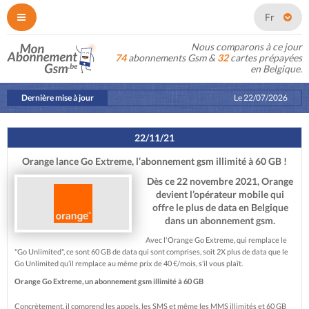
Fr
Nous comparons à ce jour
74
abonnements Gsm &
32
cartes prépayées
en Belgique.
Dernière mise à jour
Le
22/07/2026
22/11/21
Orange lance Go Extreme, l’abonnement gsm illimité à 60 GB !
Dès ce 22 novembre 2021, Orange
devient l’opérateur mobile qui
offre le plus de data en Belgique
dans un abonnement gsm.
Avec l'Orange Go Extreme, qui remplace le
"Go Unlimited", ce sont 60 GB de data qui sont comprises, soit 2X plus de data que le
Go Unlimited qu’il remplace au même prix de 40 €/mois, s’il vous plaît.
Orange Go Extreme, un abonnement gsm illimité à 60 GB
Concrètement, il comprend les appels, les SMS et même les MMS illimités et 60 GB