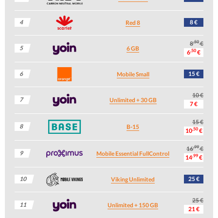
4
8 €
Red 8
,50
8
€
5
6 GB
,50
6
€
6
15 €
Mobile Small
10 €
7
Unlimited + 30 GB
7 €
15 €
8
B-15
,50
10
€
,99
16
€
9
Mobile Essential FullControl
,99
14
€
10
25 €
Viking Unlimited
25 €
11
Unlimited + 150 GB
21 €