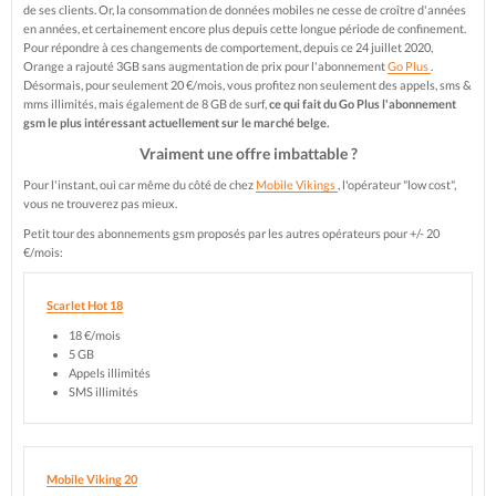
de ses clients. Or, la consommation de données mobiles ne cesse de croître d'années
en années, et certainement encore plus depuis cette longue période de confinement.
Pour répondre à ces changements de comportement, depuis ce 24 juillet 2020,
Orange a rajouté 3GB sans augmentation de prix pour l'abonnement
Go Plus
.
Désormais, pour seulement 20 €/mois, vous profitez non seulement des appels, sms &
mms illimités, mais également de 8 GB de surf,
ce qui fait du Go Plus l'abonnement
gsm le plus intéressant actuellement sur le marché belge.
Vraiment une offre imbattable ?
Pour l'instant, oui car même du côté de chez
Mobile Vikings
, l'opérateur "low cost",
vous ne trouverez pas mieux.
Petit tour des abonnements gsm proposés par les autres opérateurs pour +/- 20
€/mois:
Scarlet Hot 18
18 €/mois
5 GB
Appels illimités
SMS illimités
Mobile Viking 20