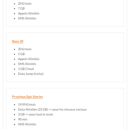
20 €/mois
7 GB
Appels illimités
SMS illimités
Base 20
20 €/mois
5 GB
Appels illimités
SMS illimités
1 GB Cloud
Data Jump (inclus)
Proximus Epic Stories
19,99 €/mois
Data illimitée (25 GB) >> pour les réseaux sociaux
3 GB >> pour tout le reste
90 min
SMS illimités