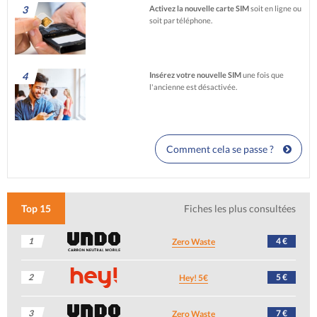
3
Activez la nouvelle carte SIM
soit en ligne ou
soit par téléphone.
4
Insérez votre nouvelle SIM
une fois que
l'ancienne est désactivée.
Comment cela se passe ?
Top 15
Fiches les plus consultées
1
4 €
Zero Waste
2
5 €
Hey! 5€
3
7 €
Zero Waste