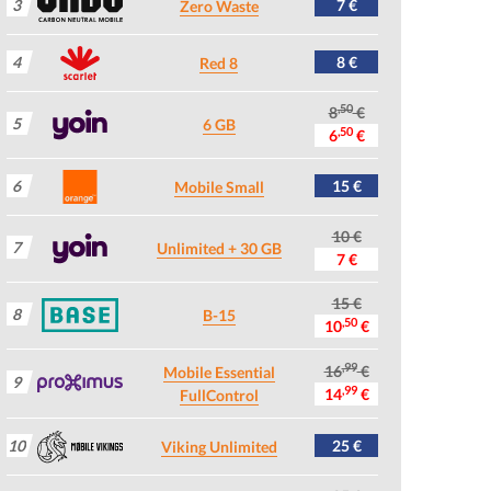
3
7 €
Zero Waste
4
8 €
Red 8
,50
8
€
5
6 GB
,50
6
€
6
15 €
Mobile Small
10 €
7
Unlimited + 30 GB
7 €
15 €
8
B-15
,50
10
€
,99
16
€
Mobile Essential
9
,99
14
€
FullControl
10
25 €
Viking Unlimited