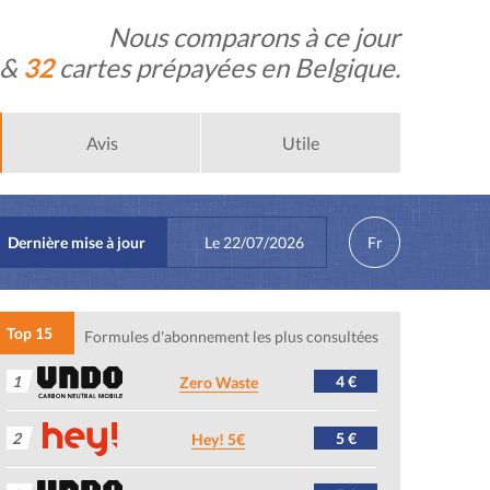
Nous comparons à ce jour
 &
32
cartes prépayées en Belgique.
Avis
Utile
Dernière mise à jour
Le
22/07/2026
Fr
Top 15
Formules d'abonnement les plus consultées
1
4 €
Zero Waste
2
5 €
Hey! 5€