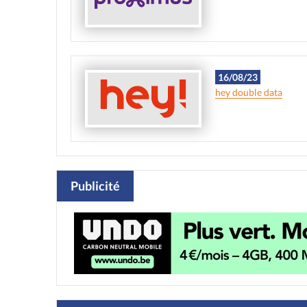
16/08/23
hey double data
Publicité