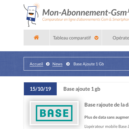
Tableau comparatif
Opérat
Accueil
News
Base Ajoute 1 Gb
15/10/19
Base ajoute 1 gb
Base rajoute de la 
Plus de data sans augment
L’opérateur mobile Base 