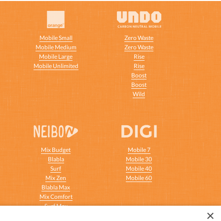
Mobile Small
Zero Waste
Mobile Medium
Zero Waste
Mobile Large
Rise
Mobile Unlimited
Rise
t
Boost
Boost
Wild
Mix Budget
Mobile 7
Blabla
Mobile 30
Surf
Mobile 40
Mix Zen
Mobile 60
Blabla Max
Mix Comfort
Surf Max
×
Mix Relax