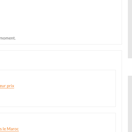
t moment.
eur prix
rs le Maroc