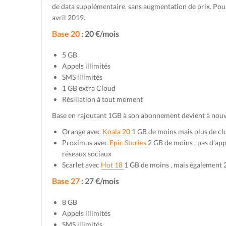
de data supplémentaire, sans augmentation de prix. Pour
avril 2019.
Base 20
: 20 €/mois
5 GB
Appels illimités
SMS illimités
1 GB extra Cloud
Résiliation à tout moment
Base en rajoutant 1GB à son abonnement devient à nouve
Orange avec
Koala 20
1 GB de moins mais plus de cl
Proximus avec
Epic Stories
2 GB de moins , pas d’appe
réseaux sociaux
Scarlet avec
Hot 18
1 GB de moins , mais également 
Base 27
: 27 €/mois
8 GB
Appels illimités
SMS illimités