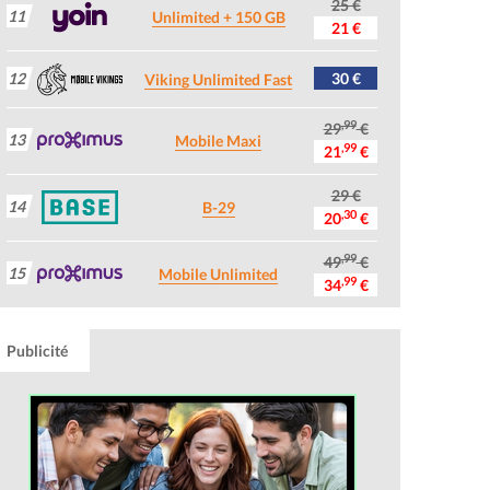
25 €
11
Unlimited + 150 GB
21 €
12
30 €
Viking Unlimited Fast
,99
29
€
13
Mobile Maxi
,99
21
€
29 €
14
B-29
,30
20
€
,99
49
€
15
Mobile Unlimited
,99
34
€
Publicité