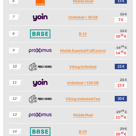
6
15 €
Mobile Small
10 €
7
Unlimited + 30 GB
7 €
15 €
8
B-15
,50
10
€
,99
16
€
9
Mobile Essential FullControl
,99
14
€
10
25 €
Viking Unlimited
25 €
11
Unlimited + 150 GB
21 €
12
30 €
Viking Unlimited Fast
,99
29
€
13
Mobile Maxi
,99
21
€
29 €
14
B-29
,30
20
€