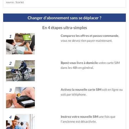
source : Scarlet
Changer d'abonnement sans se déplacer ?
En 4 étapes ultra-simples
1
Comparez les offres et passez commande
,
vous ne devez rien payer maintenant.
2
Bpost vous livre à domicile
votre carte SIM
dans les 48h en général.
3
Activez la nouvelle carte SIM
soit en ligne ou
soit par téléphone.
4
Insérez votre nouvelle SIM
une fois que
l'ancienne est désactivée.