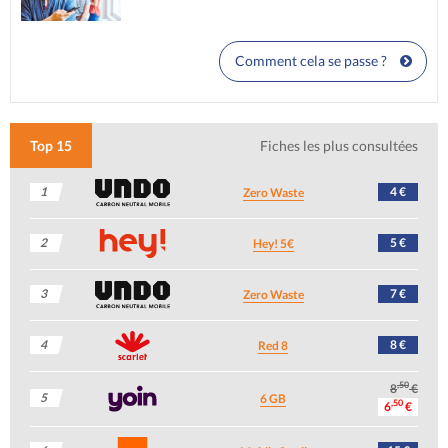
Comment cela se passe ?
Top 15
Fiches les plus consultées
1
4 €
Zero Waste
2
5 €
Hey! 5€
3
7 €
Zero Waste
4
8 €
Red 8
,50
8
€
5
6 GB
,50
6
€