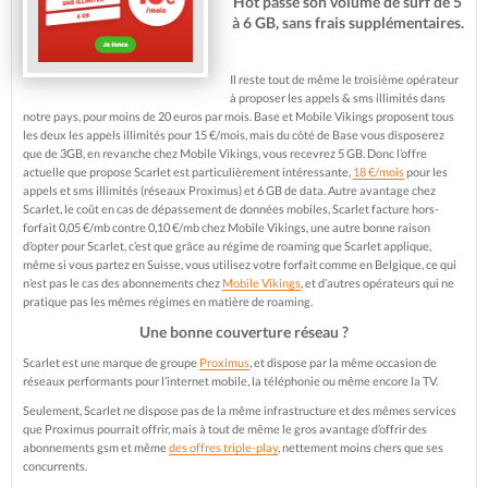
Hot passe son volume de surf de 5
à 6 GB, sans frais supplémentaires.
Il reste tout de même le troisième opérateur
à proposer les appels & sms illimités dans
notre pays, pour moins de 20 euros par mois. Base et Mobile Vikings proposent tous
les deux les appels illimités pour 15 €/mois, mais du côté de Base vous disposerez
que de 3GB, en revanche chez Mobile Vikings, vous recevrez 5 GB. Donc l’offre
actuelle que propose Scarlet est particulièrement intéressante,
18 €/mois
pour les
appels et sms illimités (réseaux Proximus) et 6 GB de data. Autre avantage chez
Scarlet, le coût en cas de dépassement de données mobiles, Scarlet facture hors-
forfait 0,05 €/mb contre 0,10 €/mb chez Mobile Vikings, une autre bonne raison
d’opter pour Scarlet, c’est que grâce au régime de roaming que Scarlet applique,
même si vous partez en Suisse, vous utilisez votre forfait comme en Belgique, ce qui
n’est pas le cas des abonnements chez
Mobile Vikings
, et d’autres opérateurs qui ne
pratique pas les mêmes régimes en matière de roaming.
Une bonne couverture réseau ?
Scarlet est une marque de groupe
Proximus
, et dispose par la même occasion de
réseaux performants pour l’internet mobile, la téléphonie ou même encore la TV.
Seulement, Scarlet ne dispose pas de la même infrastructure et des mêmes services
que Proximus pourrait offrir, mais à tout de même le gros avantage d’offrir des
abonnements gsm et même
des offres triple-play
, nettement moins chers que ses
concurrents.